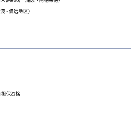
t DAMA (Metro) （南澳 - 阿德莱德）
l) （南澳 - 偏远地区）
有担保资格