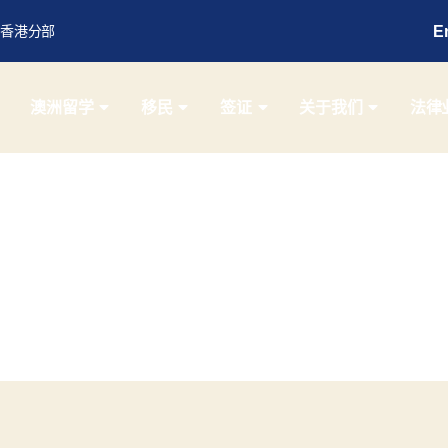
E
香港分部
澳洲留学
移民
签证
关于我们
法律
月度归档：
2024 年 3