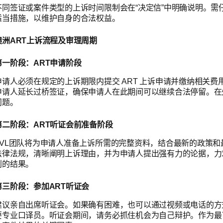
不同签证或案件类型的上诉时间限制会在“决定信”中明确说明。
适当措施，以维护自身的合法权益。
澳洲ART上诉流程及审理周期
第一阶段：ART申请阶段
申请人必须在规定的上诉期限内提交 ART 上诉申请并缴纳相关
申请人延长过桥签证，确保申请人在此期间可以继续合法停留。在
问题。
第二阶段：ART听证会前准备阶段
AVL团队将为申请人准备上诉所需的完整资料，结合最新的政策
法律法规，清晰阐明上诉理由，并为申请人提出强有力的论据，力
利的结果。
第三阶段：参加ART听证会
建议亲自出席听证会。如果确有困难，也可以通过视频或电话的方式
要专业口译员。听证会期间，请务必抓住机会为自己辩护。作为最