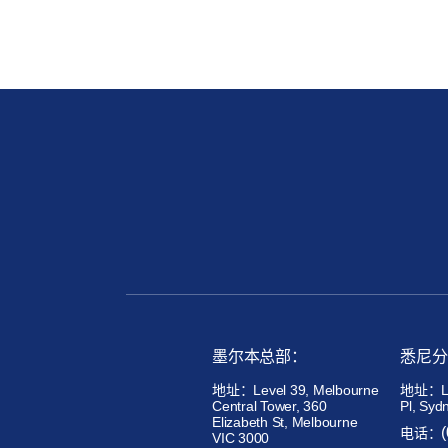
墨尔本总部：
悉尼分
地址：Level 39, Melbourne
地址：Lev
Central Tower, 360
Pl, Syd
Elizabeth St, Melbourne
电话：
VIC 3000