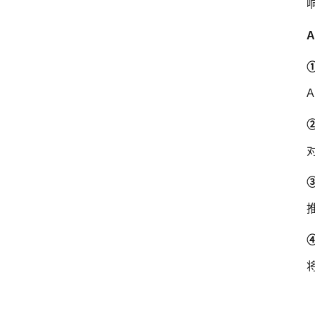
①
②
③