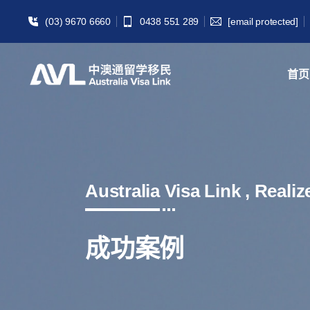
(03) 9670 6660
0438 551 289
[email protected]
首页
Australia Visa Link , Reali
成功案例