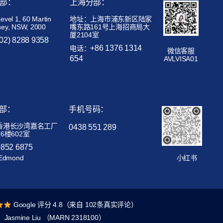
部：
上海分部：
el 1, 60 Martin
地址：上海市浦东新区陆家
ney, NSW, 2000
嘴东路161号上海招商局大
厦2104室
(02) 8288 9358
+86 1376 1314
电话：
微信客服
654
AVLVISA01
部：
手机号码：
香港长沙湾嘉名工厂
0438 551 289
6楼602室
+852 6875
Edmond
小红书
Google 评分 4.8（来自 102条真实评论）
Jasmine Liu （MARN 2318100）