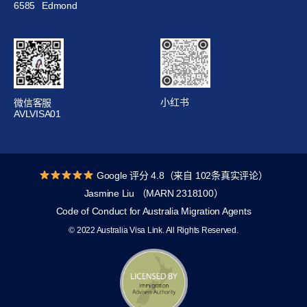
6585
Edmond
小红书
微信客服
AVLVISA01
Google 评分 4.8（来自 102条真实评论）
Jasmine Liu （MARN 2318100）
Code of Conduct for Australia Migration Agents
© 2022 Australia Visa Link. All Rights Reserved.