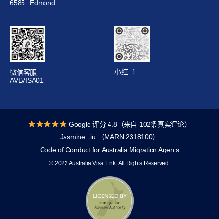
6585
Edmond
小红书
微信客服
AVLVISA01
Google 评分 4.8（来自 102条真实评论）
Jasmine Liu （MARN 2318100）
Code of Conduct for Australia Migration Agents
© 2022 Australia Visa Link. All Rights Reserved.