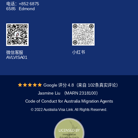
电话：+852 6875
6585
Edmond
小红书
微信客服
AVLVISA01
Google 评分 4.8（来自 102条真实评论）
Jasmine Liu （MARN 2318100）
Code of Conduct for Australia Migration Agents
© 2022 Australia Visa Link. All Rights Reserved.