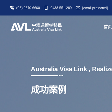
(03) 9670 6660
0438 551 289
[email protected]
首页
Australia Visa Link , Reali
成功案例