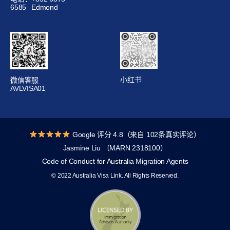
6585
Edmond
小红书
微信客服
AVLVISA01
Google 评分 4.8（来自 102条真实评论）
Jasmine Liu （MARN 2318100）
Code of Conduct for Australia Migration Agents
© 2022 Australia Visa Link. All Rights Reserved.