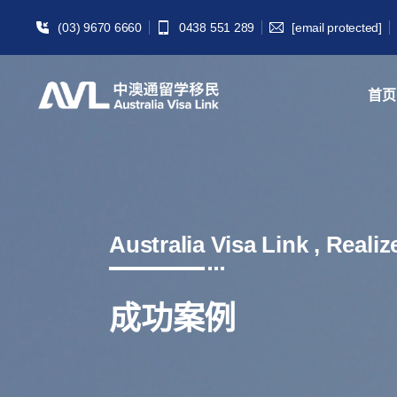
(03) 9670 6660
0438 551 289
[email protected]
首页
Australia Visa Link , Reali
成功案例