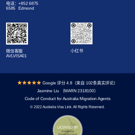
电话：+852 6875
6585
Edmond
小红书
微信客服
AVLVISA01
Google 评分 4.8（来自 102条真实评论）
Jasmine Liu （MARN 2318100）
Code of Conduct for Australia Migration Agents
© 2022 Australia Visa Link. All Rights Reserved.