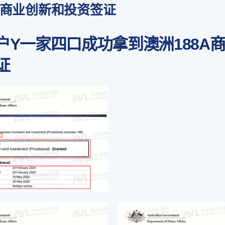
8A商业创新和投资签证
户Y一家四口成功拿到澳洲188A
证