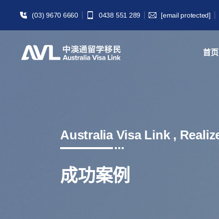
(03) 9670 6660
0438 551 289
[email protected]
首页
Australia Visa Link , Reali
成功案例