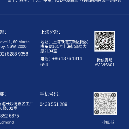
留学、移民、上诉、投资，AVL中澳通留学移民助您在澳一路畅通
部：
上海分部：
el 1, 60 Martin
地址：上海市浦东新区陆家
ney, NSW, 2000
嘴东路161号上海招商局大
厦2104室
(02) 8288 9358
+86 1376 1314
电话：
微信客服
654
AVLVISA01
部：
手机号码：
香港长沙湾嘉名工厂
0438 551 289
6楼602室
+852 6875
Edmond
小红书