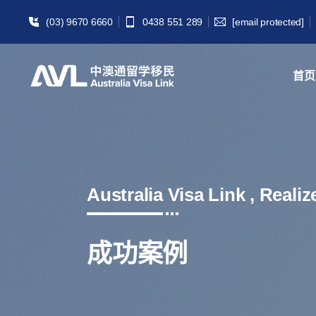
(03) 9670 6660
0438 551 289
[email protected]
首页
Australia Visa Link , Reali
成功案例