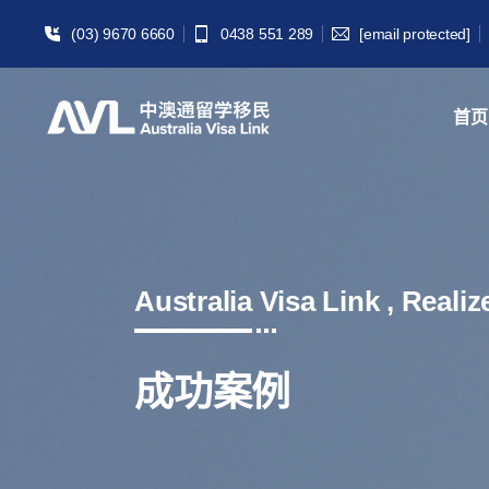
(03) 9670 6660
0438 551 289
[email protected]
首页
Australia Visa Link , Reali
成功案例