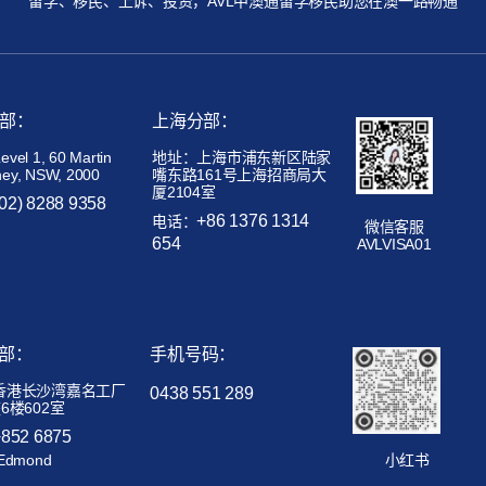
留学、移民、上诉、投资，AVL中澳通留学移民助您在澳一路畅通
部：
上海分部：
el 1, 60 Martin
地址：上海市浦东新区陆家
ney, NSW, 2000
嘴东路161号上海招商局大
厦2104室
(02) 8288 9358
+86 1376 1314
电话：
微信客服
654
AVLVISA01
部：
手机号码：
香港长沙湾嘉名工厂
0438 551 289
6楼602室
+852 6875
Edmond
小红书