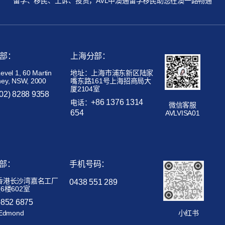
留学、移民、上诉、投资，AVL中澳通留学移民助您在澳一路畅通
部：
上海分部：
el 1, 60 Martin
地址：上海市浦东新区陆家
ney, NSW, 2000
嘴东路161号上海招商局大
厦2104室
(02) 8288 9358
+86 1376 1314
电话：
微信客服
654
AVLVISA01
部：
手机号码：
香港长沙湾嘉名工厂
0438 551 289
6楼602室
+852 6875
Edmond
小红书