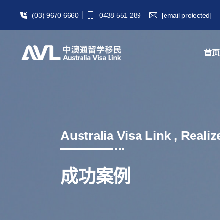
(03) 9670 6660
0438 551 289
[email protected]
首页
Australia Visa Link , Reali
成功案例