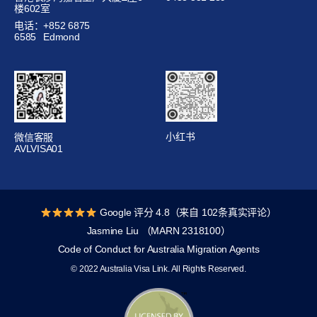
楼602室
电话：+852 6875
6585
Edmond
小红书
微信客服
AVLVISA01
Google 评分 4.8（来自 102条真实评论）
Jasmine Liu （MARN 2318100）
Code of Conduct for Australia Migration Agents
© 2022 Australia Visa Link. All Rights Reserved.