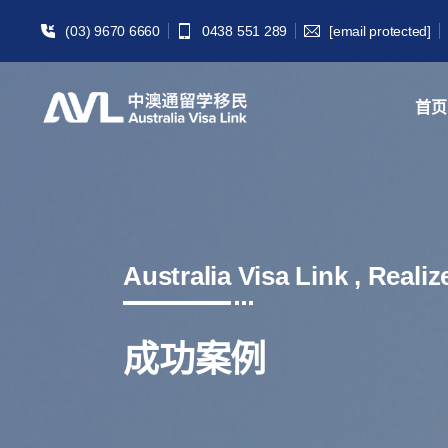
(03) 9670 6660
0438 551 289
[email protected]
首页
Australia Visa Link , Reali
成功案例