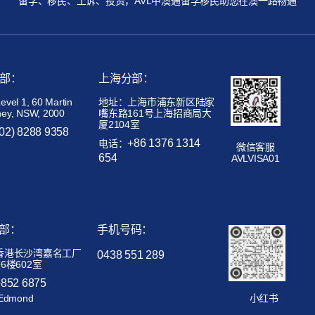
留学、移民、上诉、投资，AVL中澳通留学移民助您在澳一路畅通
部：
上海分部：
el 1, 60 Martin
地址：上海市浦东新区陆家
ney, NSW, 2000
嘴东路161号上海招商局大
厦2104室
(02) 8288 9358
+86 1376 1314
电话：
微信客服
654
AVLVISA01
部：
手机号码：
香港长沙湾嘉名工厂
0438 551 289
6楼602室
+852 6875
Edmond
小红书