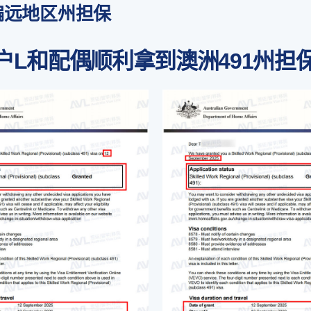
1偏远地区州担保
户L和配偶顺利拿到澳洲491州担