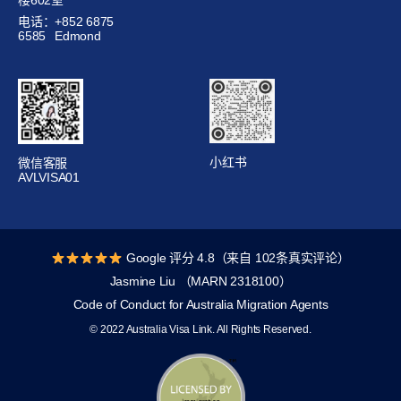
楼602室
电话：+852 6875
6585
Edmond
小红书
微信客服
AVLVISA01
Google 评分 4.8（来自 102条真实评论）
Jasmine Liu （MARN 2318100）
Code of Conduct for Australia Migration Agents
© 2022 Australia Visa Link. All Rights Reserved.